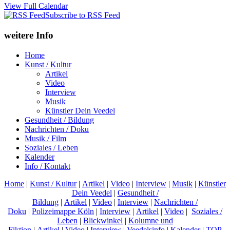
View Full Calendar
Subscribe to RSS Feed
weitere Info
Home
Kunst / Kultur
Artikel
Video
Interview
Musik
Künstler Dein Veedel
Gesundheit / Bildung
Nachrichten / Doku
Musik / Film
Soziales / Leben
Kalender
Info / Kontakt
Home
|
Kunst / Kultur
|
Artikel
|
Video
|
Interview
|
Musik
|
Künstler
Dein Veedel
|
Gesundheit /
Bildung
|
Artikel
|
Video
|
Interview
|
Nachrichten /
Doku
|
Polizeimappe Köln
|
Interview
|
Artikel
|
Video
|
Soziales /
Leben
|
Blickwinkel
|
Kolumne und
Fiktion
|
Artikel
|
Video
|
Interview
|
Veedelsinfo
|
Kalender
|
TOP