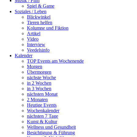
Musik / Film
Spiel & Game
Soziales / Leben
Blickwinkel
Tieren helfen
Kolumne und Fiktion
Artikel
Video
Interview
Veedelsinfo
Kalender
TOP Events am Wochenende
Morgen
Übermorgen
nächste Woche
in 2 Wochen
in 3 Wochen
nächsten Monat
2 Monaten
Heutige Events
Wochenkalender
nächsten 7 Tage
Kunst & Kultur
Wellness und Gesundheit
Besichtigung & Führung