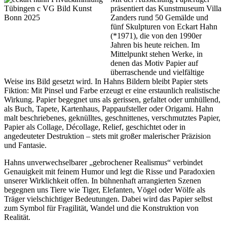
präsentiert das Kunstmuseum Villa
Zanders rund 50 Gemälde und
fünf Skulpturen von Eckart Hahn
(*1971), die von den 1990er
Jahren bis heute reichen. Im
Mittelpunkt stehen Werke, in
denen das Motiv Papier auf
überraschende und vielfältige
Weise ins Bild gesetzt wird. In Hahns Bildern bleibt Papier stets
Fiktion: Mit Pinsel und Farbe erzeugt er eine erstaunlich realistische
Wirkung. Papier begegnet uns als gerissen, gefaltet oder umhüllend,
als Buch, Tapete, Kartenhaus, Pappaufsteller oder Origami. Hahn
malt beschriebenes, geknülltes, geschnittenes, verschmutztes Papier,
Papier als Collage, Décollage, Relief, geschichtet oder in
angedeuteter Destruktion – stets mit großer malerischer Präzision
und Fantasie.
Hahns unverwechselbarer „gebrochener Realismus“ verbindet
Genauigkeit mit feinem Humor und legt die Risse und Paradoxien
unserer Wirklichkeit offen. In bühnenhaft arrangierten Szenen
begegnen uns Tiere wie Tiger, Elefanten, Vögel oder Wölfe als
Träger vielschichtiger Bedeutungen. Dabei wird das Papier selbst
zum Symbol für Fragilität, Wandel und die Konstruktion von
Realität.