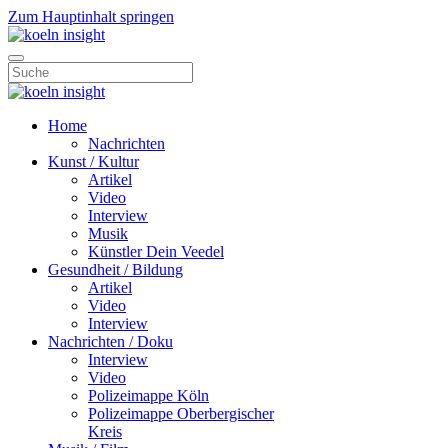
Zum Hauptinhalt springen
Home
Nachrichten
Kunst / Kultur
Artikel
Video
Interview
Musik
Künstler Dein Veedel
Gesundheit / Bildung
Artikel
Video
Interview
Nachrichten / Doku
Interview
Video
Polizeimappe Köln
Polizeimappe Oberbergischer
Kreis