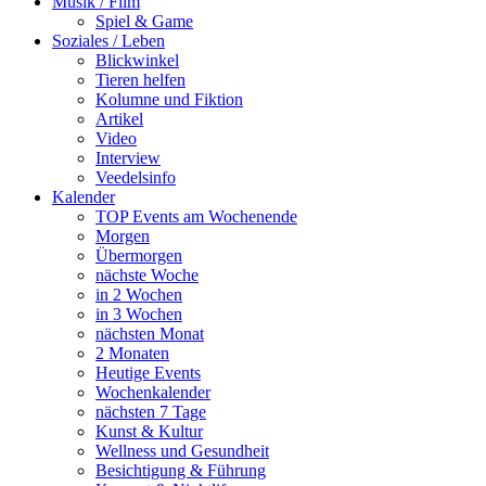
Musik / Film
Spiel & Game
Soziales / Leben
Blickwinkel
Tieren helfen
Kolumne und Fiktion
Artikel
Video
Interview
Veedelsinfo
Kalender
TOP Events am Wochenende
Morgen
Übermorgen
nächste Woche
in 2 Wochen
in 3 Wochen
nächsten Monat
2 Monaten
Heutige Events
Wochenkalender
nächsten 7 Tage
Kunst & Kultur
Wellness und Gesundheit
Besichtigung & Führung