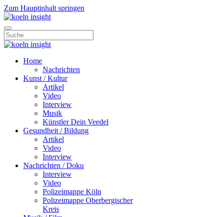
Zum Hauptinhalt springen
Home
Nachrichten
Kunst / Kultur
Artikel
Video
Interview
Musik
Künstler Dein Veedel
Gesundheit / Bildung
Artikel
Video
Interview
Nachrichten / Doku
Interview
Video
Polizeimappe Köln
Polizeimappe Oberbergischer
Kreis