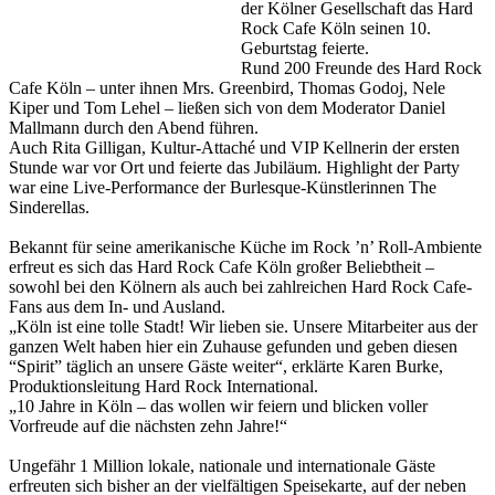
der Kölner Gesellschaft das Hard
Rock Cafe Köln seinen 10.
Geburtstag feierte.
Rund 200 Freunde des Hard Rock
Cafe Köln – unter ihnen Mrs. Greenbird, Thomas Godoj, Nele
Kiper und Tom Lehel – ließen sich von dem Moderator Daniel
Mallmann durch den Abend führen.
Auch Rita Gilligan, Kultur-Attaché und VIP Kellnerin der ersten
Stunde war vor Ort und feierte das Jubiläum. Highlight der Party
war eine Live-Performance der Burlesque-Künstlerinnen The
Sinderellas.
Bekannt für seine amerikanische Küche im Rock ’n’ Roll-Ambiente
erfreut es sich das Hard Rock Cafe Köln großer Beliebtheit –
sowohl bei den Kölnern als auch bei zahlreichen Hard Rock Cafe-
Fans aus dem In- und Ausland.
„Köln ist eine tolle Stadt! Wir lieben sie. Unsere Mitarbeiter aus der
ganzen Welt haben hier ein Zuhause gefunden und geben diesen
“Spirit” täglich an unsere Gäste weiter“, erklärte Karen Burke,
Produktionsleitung Hard Rock International.
„10 Jahre in Köln – das wollen wir feiern und blicken voller
Vorfreude auf die nächsten zehn Jahre!“
Ungefähr 1 Million lokale, nationale und internationale Gäste
erfreuten sich bisher an der vielfältigen Speisekarte, auf der neben