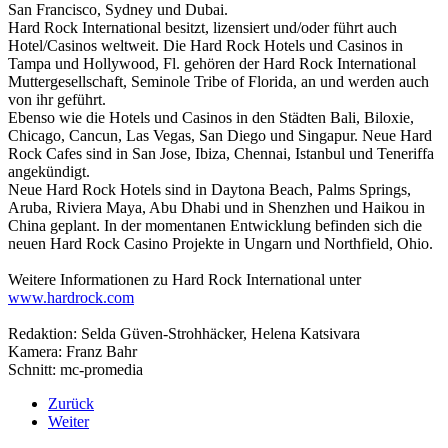
San Francisco, Sydney und Dubai.
Hard Rock International besitzt, lizensiert und/oder führt auch
Hotel/Casinos weltweit. Die Hard Rock Hotels und Casinos in
Tampa und Hollywood, Fl. gehören der Hard Rock International
Muttergesellschaft, Seminole Tribe of Florida, an und werden auch
von ihr geführt.
Ebenso wie die Hotels und Casinos in den Städten Bali, Biloxie,
Chicago, Cancun, Las Vegas, San Diego und Singapur. Neue Hard
Rock Cafes sind in San Jose, Ibiza, Chennai, Istanbul und Teneriffa
angekündigt.
Neue Hard Rock Hotels sind in Daytona Beach, Palms Springs,
Aruba, Riviera Maya, Abu Dhabi und in Shenzhen und Haikou in
China geplant. In der momentanen Entwicklung befinden sich die
neuen Hard Rock Casino Projekte in Ungarn und Northfield, Ohio.
Weitere Informationen zu Hard Rock International unter
www.hardrock.com
Redaktion: Selda Güven-Strohhäcker, Helena Katsivara
Kamera: Franz Bahr
Schnitt: mc-promedia
Zurück
Weiter