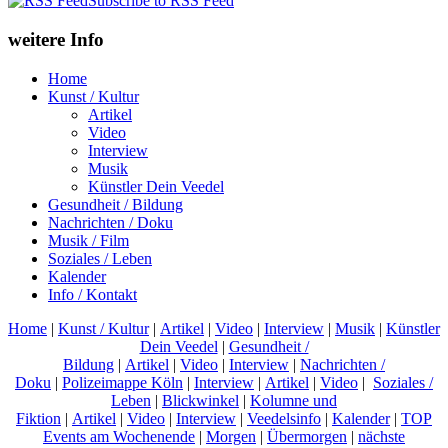
Subscribe to RSS Feed
weitere Info
Home
Kunst / Kultur
Artikel
Video
Interview
Musik
Künstler Dein Veedel
Gesundheit / Bildung
Nachrichten / Doku
Musik / Film
Soziales / Leben
Kalender
Info / Kontakt
Home
|
Kunst / Kultur
|
Artikel
|
Video
|
Interview
|
Musik
|
Künstler
Dein Veedel
|
Gesundheit /
Bildung
|
Artikel
|
Video
|
Interview
|
Nachrichten /
Doku
|
Polizeimappe Köln
|
Interview
|
Artikel
|
Video
|
Soziales /
Leben
|
Blickwinkel
|
Kolumne und
Fiktion
|
Artikel
|
Video
|
Interview
|
Veedelsinfo
|
Kalender
|
TOP
Events am Wochenende
|
Morgen
|
Übermorgen
|
nächste