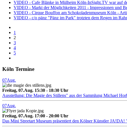
VIDEO - Cafe Blänke in Mülheim Köln-InSight.TV war auf de
VIDEO - Markt der Möglichkeiten 2011 - Impressionen und Be
VIDEO - Cirque Bouffon am Schokoladenmuseum Köln - Artis
VIDEO - c/o pänz "Pänz im Park" trotzten dem Regen im Rah
1
2
3
4
5
Köln Termine
07
Aug.
Freitag, 07.Aug. 15:30 - 18:30 Uhr
Ausstellung: Die Magie des Stillens" aus der Sammlung Michael Hor
07
Aug.
Freitag, 07.Aug. 17:00 - 20:00 Uhr
Das Mini Streetart Museum präsentiert den Kölner Künstler J