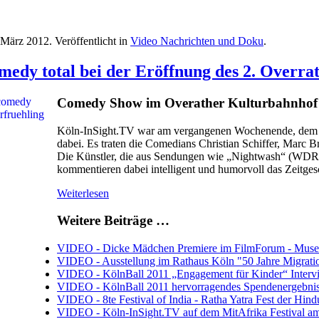
 März 2012
. Veröffentlicht in
Video Nachrichten und Doku
.
edy total bei der Eröffnung des 2. Overrat
Comedy Show im Overather Kulturbahnhof -
Köln-InSight.TV war am vergangenen Wochenende, dem 16
dabei. Es traten die Comedians Christian Schiffer, Marc 
Die Künstler, die aus Sendungen wie „Nightwash“ (WDR)
kommentieren dabei intelligent und humorvoll das Zeitges
Weiterlesen
Weitere Beiträge …
VIDEO - Dicke Mädchen Premiere im FilmForum - Mus
VIDEO - Ausstellung im Rathaus Köln "50 Jahre Migrati
VIDEO - KölnBall 2011 „Engagement für Kinder“ Intervi
VIDEO - KölnBall 2011 hervorragendes Spendenergebnis
VIDEO - 8te Festival of India - Ratha Yatra Fest der Hin
VIDEO - Köln-InSight.TV auf dem MitAfrika Festival 