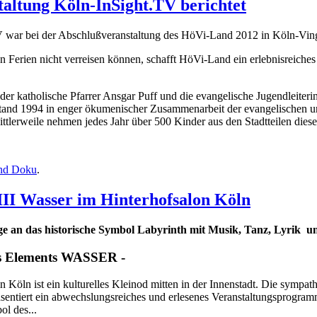
ltung Köln-InSight.TV berichtet
ar bei der Abschlußveranstaltung des HöVi-Land 2012 in Köln-Ving
n Ferien nicht verreisen können, schafft HöVi-Land ein erlebnisreiche
 der katholische Pfarrer Ansgar Puff und die evangelische Jugendleiter
stand 1994 in enger ökumenischer Zusammenarbeit der evangelischen 
ttlerweile nehmen jedes Jahr über 500 Kinder aus den Stadtteilen diese
und Doku
.
II Wasser im Hinterhofsalon Köln
e an das historische Symbol Labyrinth mit Musik, Tanz, Lyrik u
es Elements WASSER -
n Köln ist ein kulturelles Kleinod mitten in der Innenstadt. Die sympa
entiert ein abwechslungsreiches und erlesenes Veranstaltungsprogramm
ol des...