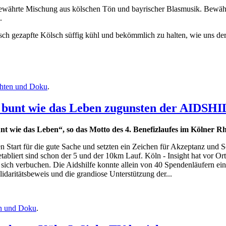
bewährte Mischung aus kölschen Tön und bayrischer Blasmusik. Bewähr
.
sch gezapfte Kölsch süffig kühl und bekömmlich zu halten, wie uns der 
chten und Doku
.
so bunt wie das Leben zugunsten der AID
t wie das Leben“, so das Motto des 4. Benefizlaufes im Kölner Rh
 Start für die gute Sache und setzten ein Zeichen für Akzeptanz und S
 etabliert sind schon der 5 und der 10km Lauf. Köln - Insight hat vor 
r sich verbuchen. Die Aidshilfe konnte allein von 40 Spendenläufern ei
lidaritätsbeweis und die grandiose Unterstützung der...
en und Doku
.