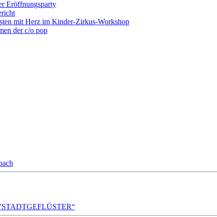
r Eröffnungsparty
richt
ten mit Herz im Kinder-Zirkus-Workshop
men der c/o pop
bach
A!DA! "STADTGEFLÜSTER“