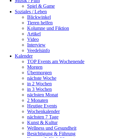
Musik / Film
Spiel & Game
Soziales / Leben
Blickwinkel
Tieren helfen
Kolumne und Fiktion
Artikel
Video
Interview
Veedelsinfo
Kalender
TOP Events am Wochenende
Morgen
Übermorgen
nächste Woche
in 2 Wochen
in 3 Wochen
nächsten Monat
2 Monaten
Heutige Events
Wochenkalender
nächsten 7 Tage
Kunst & Kultur
Wellness und Gesundheit
Besichtigung & Führung