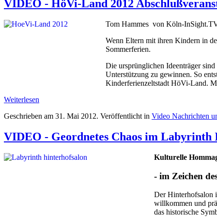
VIDEO - HöVi-Land 2012 Abschlußveransta
Tom Hammes von Köln-InSight.TV w
Wenn Eltern mit ihren Kindern in de
Sommerferien.
Die ursprünglichen Ideenträger sind
Unterstützung zu gewinnen. So ent
Kinderferienzeltstadt HöVi-Land. Mi
Weiterlesen
Geschrieben am
31. Mai 2012
. Veröffentlicht in
Video Nachrichten 
VIDEO - Geordnetes Chaos im Labyrinth I
Kulturelle Hommag
- im Zeichen d
Der Hinterhofsalon i
willkommen und präs
das historische Symb