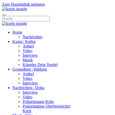
Zum Hauptinhalt springen
Home
Nachrichten
Kunst / Kultur
Artikel
Video
Interview
Musik
Künstler Dein Veedel
Gesundheit / Bildung
Artikel
Video
Interview
Nachrichten / Doku
Interview
Video
Polizeimappe Köln
Polizeimappe Oberbergischer
Kreis