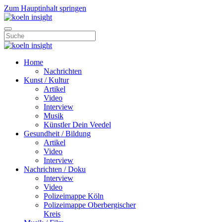
Zum Hauptinhalt springen
Home
Nachrichten
Kunst / Kultur
Artikel
Video
Interview
Musik
Künstler Dein Veedel
Gesundheit / Bildung
Artikel
Video
Interview
Nachrichten / Doku
Interview
Video
Polizeimappe Köln
Polizeimappe Oberbergischer
Kreis