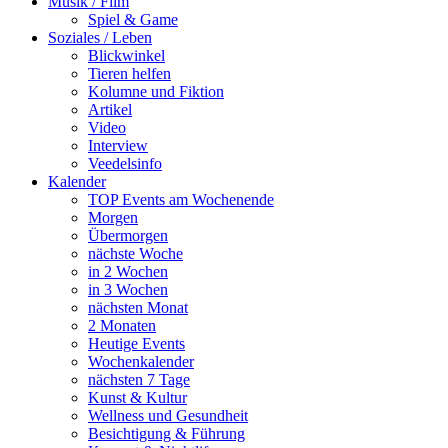
Musik / Film
Spiel & Game
Soziales / Leben
Blickwinkel
Tieren helfen
Kolumne und Fiktion
Artikel
Video
Interview
Veedelsinfo
Kalender
TOP Events am Wochenende
Morgen
Übermorgen
nächste Woche
in 2 Wochen
in 3 Wochen
nächsten Monat
2 Monaten
Heutige Events
Wochenkalender
nächsten 7 Tage
Kunst & Kultur
Wellness und Gesundheit
Besichtigung & Führung