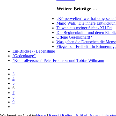
Weitere Beiträge …
„Körperwelten“ wer hat sie gesehen
Mario Walz "Die innere Entwicklun
Taiwan aus meiner Sicht - XU Pei
Die Beginenkultur und deren Etabli
Offene Gesellschaft!?
Was gehen die Deutschen die Mensc
Fliegen zur Freiheit - In Erinnerung
Ein-Blick(e) - Lebenslinie
"Gedenktage"
"Kontrollversuch" Peter Frohleiks und Tobias Willmann
3
4
5
6
7
8
9
Wir benutzen Cookies
Home
|
Kunst / Kultur
|
Artikel
|
Video
|
Intervie