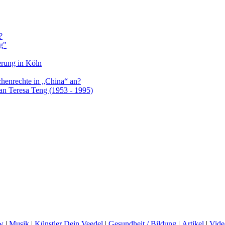
?
g"
erung in Köln
henrechte in „China“ an?
 an Teresa Teng (1953 - 1995)
w
|
Musik
|
Künstler Dein Veedel
|
Gesundheit / Bildung
|
Artikel
|
Vide