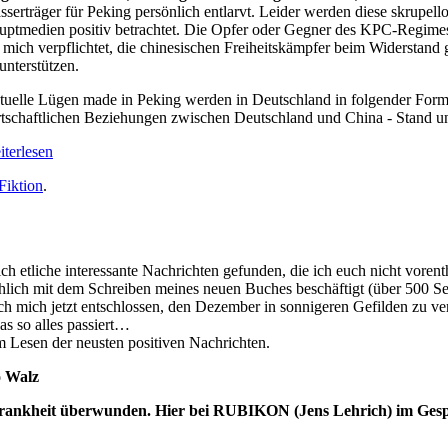
serträger für Peking persönlich entlarvt. Leider werden diese skrupel
ptmedien positiv betrachtet. Die Opfer oder Gegner des KPC-Regimes 
 mich verpflichtet, die chinesischen Freiheitskämpfer beim Widerstan
unterstützen.
tuelle Lügen made in Peking werden in Deutschland in folgender Form 
tschaftlichen Beziehungen zwischen Deutschland und China - Stand un
terlesen
Fiktion
.
ch etliche interessante Nachrichten gefunden, die ich euch nicht voren
hlich mit dem Schreiben meines neuen Buches beschäftigt (über 500 Seit
 mich jetzt entschlossen, den Dezember in sonnigeren Gefilden zu ve
as so alles passiert…
m Lesen der neusten positiven Nachrichten.
o Walz
Krankheit überwunden. Hier bei RUBIKON (Jens Lehrich) im Gespr