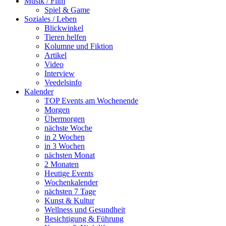
Musik / Film
Spiel & Game
Soziales / Leben
Blickwinkel
Tieren helfen
Kolumne und Fiktion
Artikel
Video
Interview
Veedelsinfo
Kalender
TOP Events am Wochenende
Morgen
Übermorgen
nächste Woche
in 2 Wochen
in 3 Wochen
nächsten Monat
2 Monaten
Heutige Events
Wochenkalender
nächsten 7 Tage
Kunst & Kultur
Wellness und Gesundheit
Besichtigung & Führung