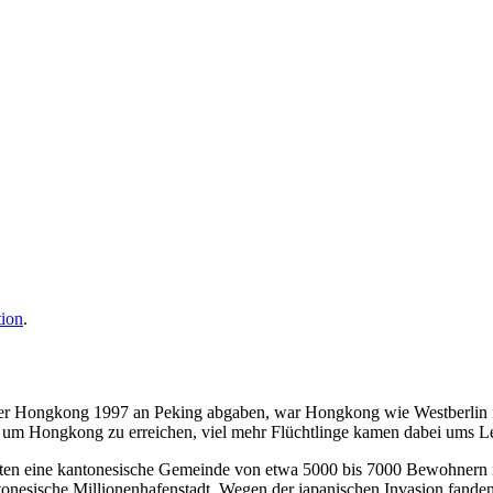
ion
.
er Hongkong 1997 an Peking abgaben, war Hongkong wie Westberlin fü
 um Hongkong zu erreichen, viel mehr Flüchtlinge kamen dabei ums Leb
isten eine kantonesische Gemeinde von etwa 5000 bis 7000 Bewohnern i
tonesische Millionenhafenstadt. Wegen der japanischen Invasion fande