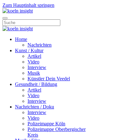
Zum Hauptinhalt springen
Home
Nachrichten
Kunst / Kultur
Artikel
Video
Interview
Musik
Künstler Dein Veedel
Gesundheit / Bildung
Artikel
Video
Interview
Nachrichten / Doku
Interview
Video
Polizeimappe Köln
Polizeimappe Oberbergischer
Kreis