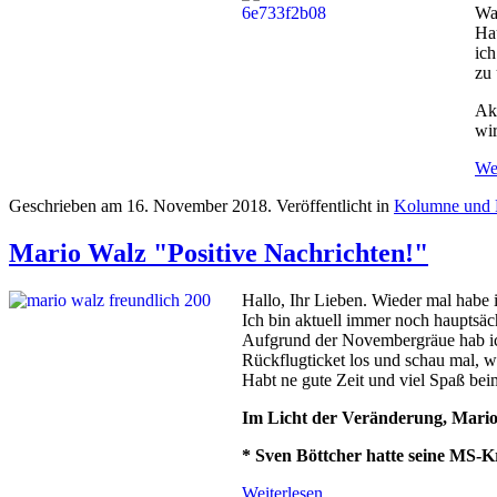
Was
Hau
ich
zu 
Ak
wir
Wei
Geschrieben am
16. November 2018
. Veröffentlicht in
Kolumne und 
Mario Walz "Positive Nachrichten!"
Hallo, Ihr Lieben. Wieder mal habe i
Ich bin aktuell immer noch hauptsäc
Aufgrund der Novembergräue hab ich
Rückflugticket los und schau mal, w
Habt ne gute Zeit und viel Spaß bei
Im Licht der Veränderung, Mari
* Sven Böttcher hatte seine MS-
Weiterlesen