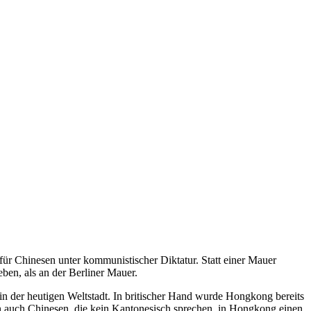
r Chinesen unter kommunistischer Diktatur. Statt einer Mauer
en, als an der Berliner Mauer.
n der heutigen Weltstadt. In britischer Hand wurde Hongkong bereits
n auch Chinesen, die kein Kantonesisch sprechen, in Hongkong einen