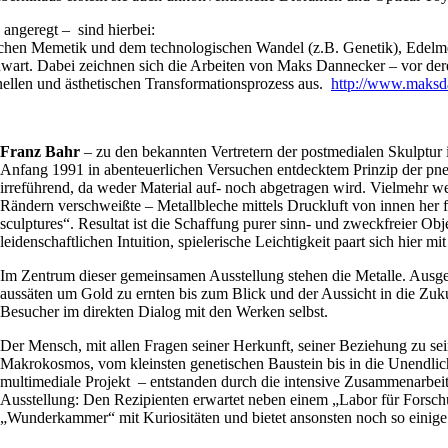
angeregt – sind hierbei:
hlichen Memetik und dem technologischen Wandel (z.B. Genetik), Edel
rt. Dabei zeichnen sich die Arbeiten von Maks Dannecker – vor dere
ellen und ästhetischen Transformationsprozess aus.
http://www.maksd
Franz Bahr
– zu den bekannten Vertretern der postmedialen Skulptur
Anfang 1991 in abenteuerlichen Versuchen entdecktem Prinzip der pne
irreführend, da weder Material auf- noch abgetragen wird. Vielmehr we
Rändern verschweißte – Metallbleche mittels Druckluft von innen her 
sculptures“. Resultat ist die Schaffung purer sinn- und zweckfreier Obje
leidenschaftlichen Intuition, spielerische Leichtigkeit paart sich hier 
Im Zentrum dieser gemeinsamen Ausstellung stehen die Metalle. Ausg
aussäten um Gold zu ernten bis zum Blick und der Aussicht in die Zuk
Besucher im direkten Dialog mit den Werken selbst.
Der Mensch, mit allen Fragen seiner Herkunft, seiner Beziehung zu s
Makrokosmos, vom kleinsten genetischen Baustein bis in die Unendlichk
multimediale Projekt – entstanden durch die intensive Zusammenarbeit 
Ausstellung: Den Rezipienten erwartet neben einem „Labor für Forsc
„Wunderkammer“ mit Kuriositäten und bietet ansonsten noch so einig