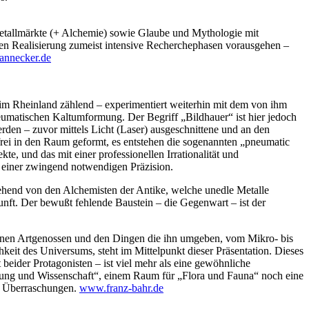
metallmärkte (+ Alchemie) sowie Glaube und Mythologie mit
n Realisierung zumeist intensive Recherchephasen vorausgehen –
annecker.de
 im Rheinland zählend – experimentiert weiterhin mit dem von ihm
umatischen Kaltumformung. Der Begriff „Bildhauer“ ist hier jedoch
rden – zuvor mittels Licht (Laser) ausgeschnittene und an den
frei in den Raum geformt, es entstehen die sogenannten „pneumatic
kte, und das mit einer professionellen Irrationalität und
mit einer zwingend notwendigen Präzision.
ehend von den Alchemisten der Antike, welche unedle Metalle
unft. Der bewußt fehlende Baustein – die Gegenwart – ist der
einen Artgenossen und den Dingen die ihn umgeben, vom Mikro- bis
eit des Universums, steht im Mittelpunkt dieser Präsentation. Dieses
beider Protagonisten – ist viel mehr als eine gewöhnliche
hung und Wissenschaft“, einem Raum für „Flora und Fauna“ noch eine
e Überraschungen.
www.franz-bahr.de