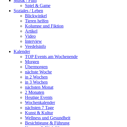
Musik / Film
Spiel & Game
Soziales / Leben
Blickwinkel
Tieren helfen
Kolumne und Fiktion
Artikel
Video
Interview
Veedelsinfo
Kalender
TOP Events am Wochenende
Morgen
Übermorgen
nächste Woche
in 2 Wochen
in 3 Wochen
nächsten Monat
2 Monaten
Heutige Events
Wochenkalender
nächsten 7 Tage
Kunst & Kultur
Wellness und Gesundheit
Besichtigung & Führung