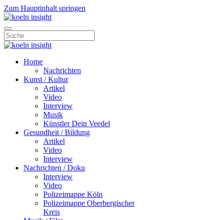
Zum Hauptinhalt springen
Home
Nachrichten
Kunst / Kultur
Artikel
Video
Interview
Musik
Künstler Dein Veedel
Gesundheit / Bildung
Artikel
Video
Interview
Nachrichten / Doku
Interview
Video
Polizeimappe Köln
Polizeimappe Oberbergischer
Kreis