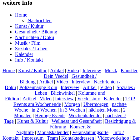
weitere Info
Home
Nachrichten
Kunst / Kultur
Gesundheit / Bildung
Nachrichten / Doku
Musik / Film
Soziales / Leben
Kalender
Info / Kontakt
Home
|
Kunst / Kultur
|
Artikel
|
Video
|
Interview
|
Musik
|
Künstler
Dein Veedel
|
Gesundheit /
Bildung
|
Artikel
|
Video
|
Interview
|
Nachrichten /
Doku
|
Polizeimappe Köln
|
Interview
|
Artikel
|
Video
|
Soziales /
Leben
|
Blickwinkel
|
Kolumne und
Fiktion
|
Artikel
|
Video
|
Interview
|
Veedelsinfo
|
Kalender
|
TOP
Events am Wochenende
|
Morgen
|
Übermorgen
|
nächste
Woche
|
in 2 Wochen
|
in 3 Wochen
|
nächsten Monat
|
2
Monaten
|
Heutige Events
|
Wochenkalender
|
nächsten 7
Tage
|
Kunst & Kultur
|
Wellness und Gesundheit
|
Besichtigung &
Führung
|
Konzert &
Nightlife
|
Monatskalender
|
Veranstaltungsorte
|
Info /
Kontakt
|
Impressum
|
Team
|
Kontaktadressen
|
Videoworkshop
|
Ban