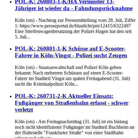
POL-K: 260803-1-K/HA Vermisster 13-
Jähriger ist wieder da - Fahndungsrücknahme
Köln (ots) - Nachtrag zur Pressemitteilung vom 28. Juli, Ziffer
1: https://www.presseportal.de/blaulicht/pm/12415/6322497
Eine Streifenwagenbesatzung der Polizei Hagen hat den seit
5. Juli...
POL-K: 260801-1-K Schüsse auf E-Scooter-
Fahrer in Köln-Vingst - Polizei sucht Zeugen
Köln (ots) - Staatsanwaltschaft und Polizei Köln geben
bekannt: Nach mehreren Schüssen auf einen E-Scooter-
Fahrer im Stadtteil Vingst am späten Freitagabend (31. Juli)
sucht die Kriminalpolizei Köln...
POL-K: 260731-2-K Aktueller Einsatz:
Fußgänger von Straßenbahn erfasst - schwer
verletzt
Köln (ots) - Am Freitagnachmittag (31. Juli) ist ein bislang
noch nicht identifizierter Fußgänger im Stadtteil Buchheim an
der Haltestelle "Frankfurter Straße" von einer Stadtbahn