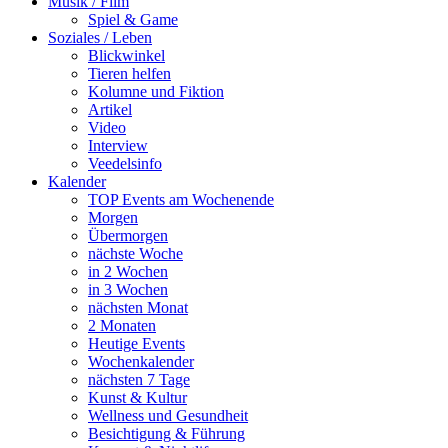
Musik / Film
Spiel & Game
Soziales / Leben
Blickwinkel
Tieren helfen
Kolumne und Fiktion
Artikel
Video
Interview
Veedelsinfo
Kalender
TOP Events am Wochenende
Morgen
Übermorgen
nächste Woche
in 2 Wochen
in 3 Wochen
nächsten Monat
2 Monaten
Heutige Events
Wochenkalender
nächsten 7 Tage
Kunst & Kultur
Wellness und Gesundheit
Besichtigung & Führung