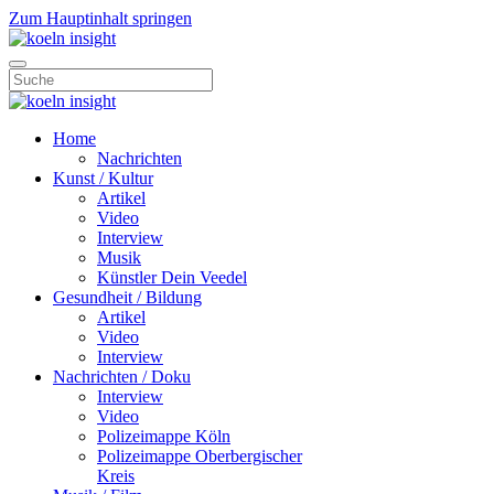
Zum Hauptinhalt springen
Home
Nachrichten
Kunst / Kultur
Artikel
Video
Interview
Musik
Künstler Dein Veedel
Gesundheit / Bildung
Artikel
Video
Interview
Nachrichten / Doku
Interview
Video
Polizeimappe Köln
Polizeimappe Oberbergischer
Kreis