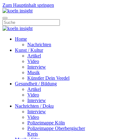
Zum Hauptinhalt springen
Home
Nachrichten
Kunst / Kultur
Artikel
Video
Interview
Musik
Künstler Dein Veedel
Gesundheit / Bildung
Artikel
Video
Interview
Nachrichten / Doku
Interview
Video
Polizeimappe Köln
Polizeimappe Oberbergischer
Kreis