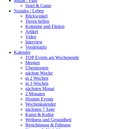
Musik / Film
Spiel & Game
Soziales / Leben
Blickwinkel
Tieren helfen
Kolumne und Fiktion
Artikel
Video
Interview
Veedelsinfo
Kalender
TOP Events am Wochenende
Morgen
Übermorgen
nächste Woche
in 2 Wochen
in 3 Wochen
nächsten Monat
2 Monaten
Heutige Events
Wochenkalender
nächsten 7 Tage
Kunst & Kultur
Wellness und Gesundheit
Besichtigung & Führung