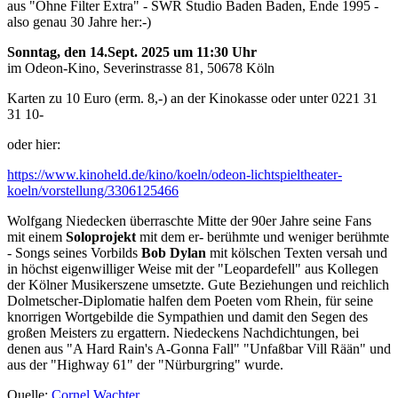
aus "Ohne Filter Extra" - SWR Studio Baden Baden, Ende 1995 -
also genau 30 Jahre her:-)
Sonntag, den 14.Sept. 2025 um 11:30 Uhr
im Odeon-Kino, Severinstrasse 81, 50678 Köln
Karten zu 10 Euro (erm. 8,-) an der Kinokasse oder unter 0221 31
31 10-
oder hier:
https://www.kinoheld.de/kino/koeln/odeon-lichtspieltheater-
koeln/vorstellung/3306125466
Wolfgang Niedecken überraschte Mitte der 90er Jahre seine Fans
mit einem
Soloprojekt
mit dem er- berühmte und weniger berühmte
- Songs seines Vorbilds
Bob Dylan
mit kölschen Texten versah und
in höchst eigenwilliger Weise mit der "Leopardefell" aus Kollegen
der Kölner Musikerszene umsetzte. Gute Beziehungen und reichlich
Dolmetscher-Diplomatie halfen dem Poeten vom Rhein, für seine
knorrigen Wortgebilde die Sympathien und damit den Segen des
großen Meisters zu ergattern. Niedeckens Nachdichtungen, bei
denen aus "A Hard Rain's A-Gonna Fall" "Unfaßbar Vill Rään" und
aus der "Highway 61" der "Nürburgring" wurde.
Quelle:
Cornel Wachter