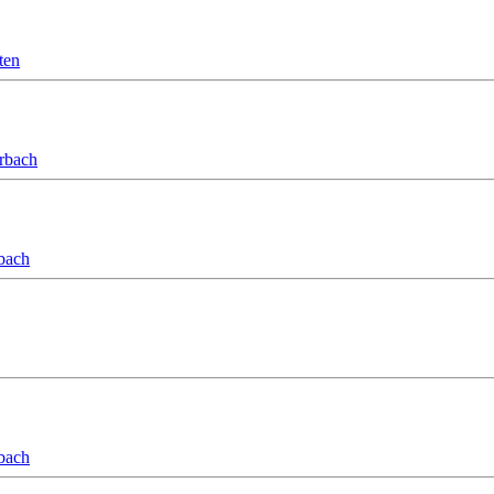
ten
orbach
bach
bach