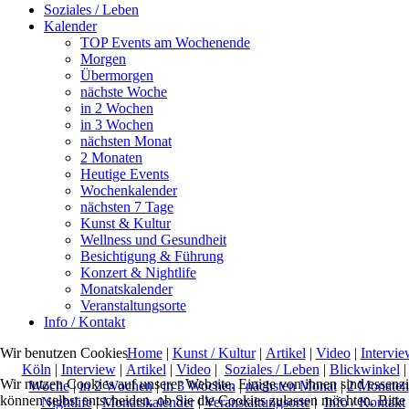
Soziales / Leben
Kalender
TOP Events am Wochenende
Morgen
Übermorgen
nächste Woche
in 2 Wochen
in 3 Wochen
nächsten Monat
2 Monaten
Heutige Events
Wochenkalender
nächsten 7 Tage
Kunst & Kultur
Wellness und Gesundheit
Besichtigung & Führung
Konzert & Nightlife
Monatskalender
Veranstaltungsorte
Info / Kontakt
Home
|
Kunst / Kultur
|
Artikel
|
Video
|
Intervie
Wir benutzen Cookies
Köln
|
Interview
|
Artikel
|
Video
|
Soziales / Leben
|
Blickwinkel
Wir nutzen Cookies auf unserer Website. Einige von ihnen sind essenzi
Woche
|
in 2 Wochen
|
in 3 Wochen
|
nächsten Monat
|
2 Monaten
können selbst entscheiden, ob Sie die Cookies zulassen möchten. Bitte
Nightlife
|
Monatskalender
|
Veranstaltungsorte
|
Info / Kontakt