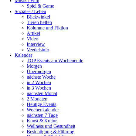
Musik / Film
Spiel & Game
Soziales / Leben
Blickwinkel
Tieren helfen
Kolumne und Fiktion
Artikel
Video
Interview
Veedelsinfo
Kalender
TOP Events am Wochenende
Morgen
Übermorgen
nächste Woche
in 2 Wochen
in 3 Wochen
nächsten Monat
2 Monaten
Heutige Events
Wochenkalender
nächsten 7 Tage
Kunst & Kultur
Wellness und Gesundheit
Besichtigung & Führung