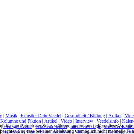
w
|
Musik
|
Künstler Dein Veedel
|
Gesundheit / Bildung
|
Artikel
|
Vide
|
Kolumne und Fiktion
|
Artikel
|
Video
|
Interview
|
Veedelsinfo
|
Kalen
ell für den Betrieb der Seite, während andere uns helfen, diese Websit
|
Heutige Events
|
Wochenkalender
|
nächsten 7 Tage
|
Kunst & Kultur
 beachten Sie, dass bei einer Ablehnung womöglich nicht mehr alle Funk
|
Impressum
|
Team
|
Kontaktadressen
|
Videoworkshop
|
Bands gesuch