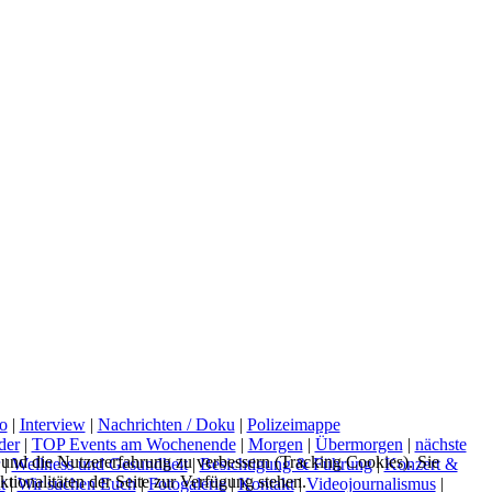
o
|
Interview
|
Nachrichten / Doku
|
Polizeimappe
der
|
TOP Events am Wochenende
|
Morgen
|
Übermorgen
|
nächste
e und die Nutzererfahrung zu verbessern (Tracking Cookies). Sie
|
Wellness und Gesundheit
|
Besichtigung & Führung
|
Konzert &
tionalitäten der Seite zur Verfügung stehen.
t
|
Wir suchen Euch
|
Fotogalerie
|
Kontakt
|
Videojournalismus
|