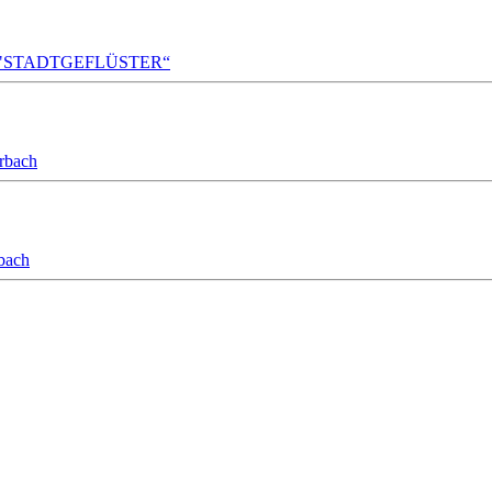
A!DA! "STADTGEFLÜSTER“
orbach
bach