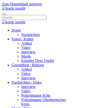
Zum Hauptinhalt springen
Home
Nachrichten
Kunst / Kultur
Artikel
Video
Interview
Musik
Künstler Dein Veedel
Gesundheit / Bildung
Artikel
Video
Interview
Nachrichten / Doku
Interview
Video
Polizeimappe Köln
Polizeimappe Oberbergischer
Kreis