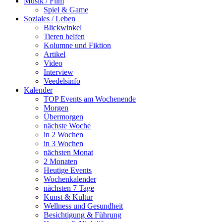
Musik / Film
Spiel & Game
Soziales / Leben
Blickwinkel
Tieren helfen
Kolumne und Fiktion
Artikel
Video
Interview
Veedelsinfo
Kalender
TOP Events am Wochenende
Morgen
Übermorgen
nächste Woche
in 2 Wochen
in 3 Wochen
nächsten Monat
2 Monaten
Heutige Events
Wochenkalender
nächsten 7 Tage
Kunst & Kultur
Wellness und Gesundheit
Besichtigung & Führung