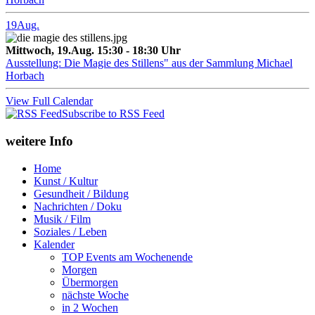
19
Aug.
Mittwoch, 19.Aug. 15:30 - 18:30 Uhr
Ausstellung: Die Magie des Stillens" aus der Sammlung Michael
Horbach
View Full Calendar
Subscribe to RSS Feed
weitere Info
Home
Kunst / Kultur
Gesundheit / Bildung
Nachrichten / Doku
Musik / Film
Soziales / Leben
Kalender
TOP Events am Wochenende
Morgen
Übermorgen
nächste Woche
in 2 Wochen