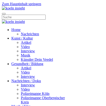
Zum Hauptinhalt springen
Home
Nachrichten
Kunst / Kultur
Artikel
Video
Interview
Musik
Künstler Dein Veedel
Gesundheit / Bildung
Artikel
Video
Interview
Nachrichten / Doku
Interview
Video
Polizeimappe Köln
Polizeimappe Oberbergischer
Kreis