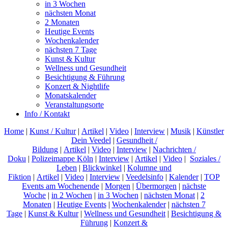
in 3 Wochen
nächsten Monat
2 Monaten
Heutige Events
Wochenkalender
nächsten 7 Tage
Kunst & Kultur
Wellness und Gesundheit
Besichtigung & Führung
Konzert & Nightlife
Monatskalender
Veranstaltungsorte
Info / Kontakt
Home
|
Kunst / Kultur
|
Artikel
|
Video
|
Interview
|
Musik
|
Künstler
Dein Veedel
|
Gesundheit /
Bildung
|
Artikel
|
Video
|
Interview
|
Nachrichten /
Doku
|
Polizeimappe Köln
|
Interview
|
Artikel
|
Video
|
Soziales /
Leben
|
Blickwinkel
|
Kolumne und
Fiktion
|
Artikel
|
Video
|
Interview
|
Veedelsinfo
|
Kalender
|
TOP
Events am Wochenende
|
Morgen
|
Übermorgen
|
nächste
Woche
|
in 2 Wochen
|
in 3 Wochen
|
nächsten Monat
|
2
Monaten
|
Heutige Events
|
Wochenkalender
|
nächsten 7
Tage
|
Kunst & Kultur
|
Wellness und Gesundheit
|
Besichtigung &
Führung
|
Konzert &