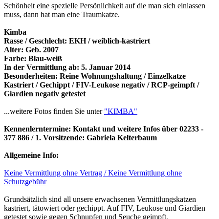
Schönheit eine spezielle Persönlichkeit auf die man sich einlassen
muss, dann hat man eine Traumkatze.
Kimba
Rasse / Geschlecht: EKH / weiblich-kastriert
Alter: Geb. 2007
Farbe: Blau-weiß
In der Vermittlung ab: 5. Januar 2014
Besonderheiten: Reine Wohnungshaltung / Einzelkatze
Kastriert / Gechippt / FIV-Leukose negativ / RCP-geimpft /
Giardien negativ getestet
...weitere Fotos finden Sie unter
"KIMBA"
Kennenlerntermine: Kontakt und weitere Infos über 02233 -
377 886 / 1. Vorsitzende: Gabriela Kelterbaum
Allgemeine Info:
Keine Vermittlung ohne Vertrag / Keine Vermittlung ohne
Schutzgebühr
Grundsätzlich sind all unsere erwachsenen Vermittlungskatzen
kastriert, tätowiert oder gechippt. Auf FIV, Leukose und Giardien
getestet sowie gegen Schnupfen und Seuche geimpft.