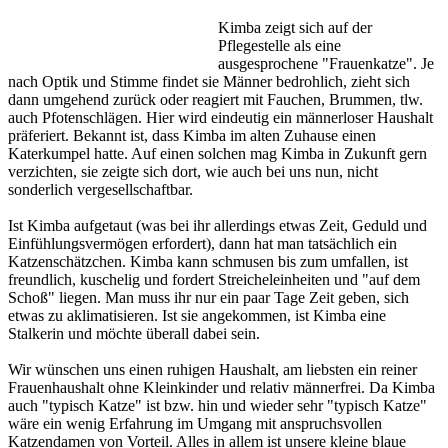
Kimba zeigt sich auf der
Pflegestelle als eine
ausgesprochene "Frauenkatze". Je
nach Optik und Stimme findet sie Männer bedrohlich, zieht sich
dann umgehend zurück oder reagiert mit Fauchen, Brummen, tlw.
auch Pfotenschlägen. Hier wird eindeutig ein männerloser Haushalt
präferiert. Bekannt ist, dass Kimba im alten Zuhause einen
Katerkumpel hatte. Auf einen solchen mag Kimba in Zukunft gern
verzichten, sie zeigte sich dort, wie auch bei uns nun, nicht
sonderlich vergesellschaftbar.
Ist Kimba aufgetaut (was bei ihr allerdings etwas Zeit, Geduld und
Einfühlungsvermögen erfordert), dann hat man tatsächlich ein
Katzenschätzchen. Kimba kann schmusen bis zum umfallen, ist
freundlich, kuschelig und fordert Streicheleinheiten und "auf dem
Schoß" liegen. Man muss ihr nur ein paar Tage Zeit geben, sich
etwas zu aklimatisieren. Ist sie angekommen, ist Kimba eine
Stalkerin und möchte überall dabei sein.
Wir wünschen uns einen ruhigen Haushalt, am liebsten ein reiner
Frauenhaushalt ohne Kleinkinder und relativ männerfrei. Da Kimba
auch "typisch Katze" ist bzw. hin und wieder sehr "typisch Katze"
wäre ein wenig Erfahrung im Umgang mit anspruchsvollen
Katzendamen von Vorteil. Alles in allem ist unsere kleine blaue