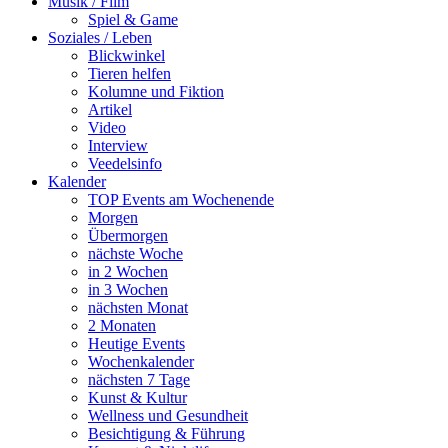
Musik / Film
Spiel & Game
Soziales / Leben
Blickwinkel
Tieren helfen
Kolumne und Fiktion
Artikel
Video
Interview
Veedelsinfo
Kalender
TOP Events am Wochenende
Morgen
Übermorgen
nächste Woche
in 2 Wochen
in 3 Wochen
nächsten Monat
2 Monaten
Heutige Events
Wochenkalender
nächsten 7 Tage
Kunst & Kultur
Wellness und Gesundheit
Besichtigung & Führung