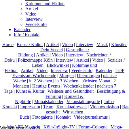
Kolumne und Fiktion
Artikel
Video
Interview
Veedelsinfo
Kalender
Info / Kontakt
Home
|
Kunst / Kultur
|
Artikel
|
Video
|
Interview
|
Musik
|
Künstler
Dein Veedel
|
Gesundheit /
Bildung
|
Artikel
|
Video
|
Interview
|
Nachrichten /
Doku
|
Polizeimappe Köln
|
Interview
|
Artikel
|
Video
|
Soziales /
Leben
|
Blickwinkel
|
Kolumne und
Fiktion
|
Artikel
|
Video
|
Interview
|
Veedelsinfo
|
Kalender
|
TOP
Events am Wochenende
|
Morgen
|
Übermorgen
|
nächste
Woche
|
in 2 Wochen
|
in 3 Wochen
|
nächsten Monat
|
2
Monaten
|
Heutige Events
|
Wochenkalender
|
nächsten 7
Tage
|
Kunst & Kultur
|
Wellness und Gesundheit
|
Besichtigung &
Führung
|
Konzert &
Nightlife
|
Monatskalender
|
Veranstaltungsorte
|
Info /
Kontakt
|
Impressum
|
Team
|
Kontaktadressen
|
Videoworkshop
|
Ban
gesucht
|
Wir suchen
Euch
|
Fotogalerie
|
Kontakt
|
Videojournalismus
|
lebeART-Magazin
|
Köln-InSight-TV
|
Forum-Cologne
|
Mega-
Wir benutzen Cookies