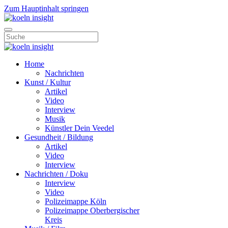
Zum Hauptinhalt springen
Home
Nachrichten
Kunst / Kultur
Artikel
Video
Interview
Musik
Künstler Dein Veedel
Gesundheit / Bildung
Artikel
Video
Interview
Nachrichten / Doku
Interview
Video
Polizeimappe Köln
Polizeimappe Oberbergischer
Kreis