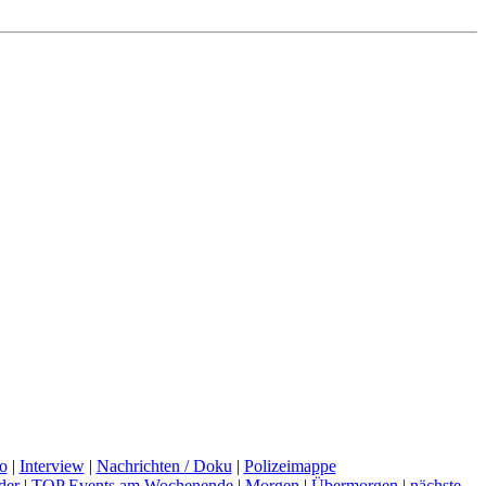
o
|
Interview
|
Nachrichten / Doku
|
Polizeimappe
der
|
TOP Events am Wochenende
|
Morgen
|
Übermorgen
|
nächste