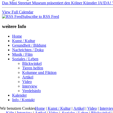
Das Mini Streetart Museum präsentiert den Kölner Künstler J
View Full Calendar
Subscribe to RSS Feed
weitere Info
Home
Kunst / Kultur
Gesundheit / Bildung
Nachrichten / Doku
Musik / Film
Soziales / Leben
Blickwinkel
Tieren helfen
Kolumne und Fiktion
Artikel
Video
Interview
Veedelsinfo
Kalender
Info / Kontakt
Home
|
Kunst / Kultur
|
Artikel
|
Video
|
Intervie
Wir benutzen Cookies
Köln
|
Interview
|
Artikel
|
Video
|
Soziales / Leben
|
Blickwinkel