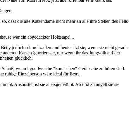
er Nähe von Rösrath lebt, jetzt aber offenbar sehr krank sei.
fangen.
so, dass die alte Katzendame nicht mehr an alle ihre Stellen des Fells
uhause war ein abgedeckter Holzstapel...
etty jedoch schon kraulen und heute sitzt sie, wenn sie nicht gerade
Die anderen Katzen ignoriert sie, nur wenn ihr das Jungvolk auf der
nheiten glücklich.
 vom Schoß, wenn irgendwelche "komischen" Geräusche zu hören sind.
e ruhige Einzelperson wäre ideal für Betty.
nimmt. Ansonsten ist sie altersgemäß fit. Ab und zu angelt sie sie