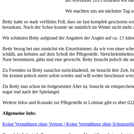
Im November 2013 erhielten wir die M
Wir machten uns am nächsten Tag so
Betty hatte so stark verfilztes Fell, dass sie fast komplett geschoren
herankam. Nach der Schur konnte sie natürlich im Winter nicht mehr 
Wir schätzten Betty aufgrund der Angaben der Angler auf ca. 13 Jahre
Betty bezog bei uns zunächst ein Einzelzimmer, da wir von einer sche
schläft, am liebsten auf dem Schoß der Pflegestelle. Streicheleinheiten
Nase herumturnt, gibts mal eine gewischt. Betty braucht jedoch die an
Zu Fremden ist Betty zunächst zurückhaltend, sie braucht ihre Zeit,
Sie kommt jedoch meist sofort wieder und will weiter beschmust werde
Da Betty nun schon im fortgesetzten Alter ist, braucht sie entsprechen
sogar mal nach der Spielangel.
Weitere Infos und Kontakt zur Pflegestelle in Lohmar gibt es über 0
Allgemeine Info:
Keine Vermittlung ohne Vertrag / Keine Vermittlung ohne Schutzgeb