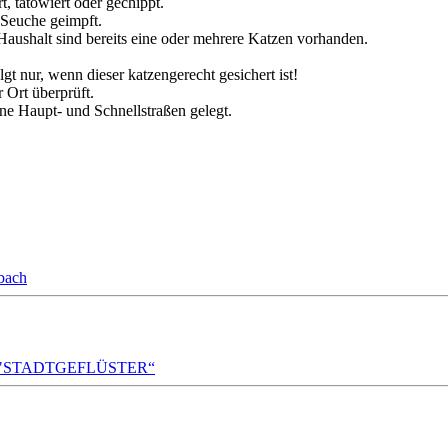
t, tätowiert oder gechippt.
 Seuche geimpft.
 Haushalt sind bereits eine oder mehrere Katzen vorhanden.
 nur, wenn dieser katzengerecht gesichert ist!
 Ort überprüft.
e Haupt- und Schnellstraßen gelegt.
bach
A!DA! "STADTGEFLÜSTER“