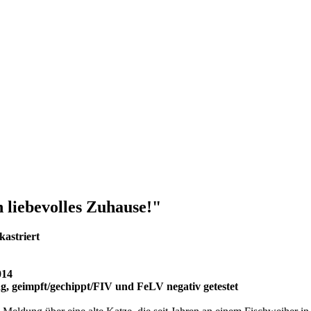
 liebevolles Zuhause!"
kastriert
014
, geimpft/gechippt/FIV und FeLV negativ getestet