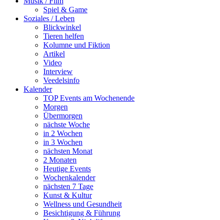
Musik / Film
Spiel & Game
Soziales / Leben
Blickwinkel
Tieren helfen
Kolumne und Fiktion
Artikel
Video
Interview
Veedelsinfo
Kalender
TOP Events am Wochenende
Morgen
Übermorgen
nächste Woche
in 2 Wochen
in 3 Wochen
nächsten Monat
2 Monaten
Heutige Events
Wochenkalender
nächsten 7 Tage
Kunst & Kultur
Wellness und Gesundheit
Besichtigung & Führung