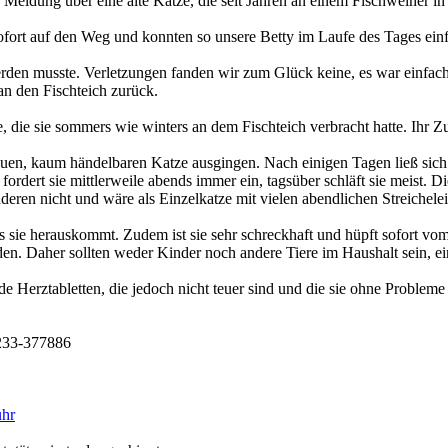
eldung über eine alte Katze, die seit Jahren an einem Fischweiher in d
fort auf den Weg und konnten so unsere Betty im Laufe des Tages ein
 werden musste. Verletzungen fanden wir zum Glück keine, es war einfach 
an den Fischteich zurück.
, die sie sommers wie winters an dem Fischteich verbracht hatte. Ihr Z
uen, kaum händelbaren Katze ausgingen. Nach einigen Tagen ließ sich B
 fordert sie mittlerweile abends immer ein, tagsüber schläft sie meist. 
deren nicht und wäre als Einzelkatze mit vielen abendlichen Streichelei
 bis sie herauskommt. Zudem ist sie sehr schreckhaft und hüpft sofort
n. Daher sollten weder Kinder noch andere Tiere im Haushalt sein, ein
de Herztabletten, die jedoch nicht teuer sind und die sie ohne Probleme 
2233-377886
ühr