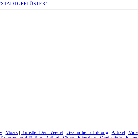
A!DA! "STADTGEFLÜSTER“
w
|
Musik
|
Künstler Dein Veedel
|
Gesundheit / Bildung
|
Artikel
|
Vide
|
Kolumne und Fiktion
|
Artikel
|
Video
|
Interview
|
Veedelsinfo
|
Kalen