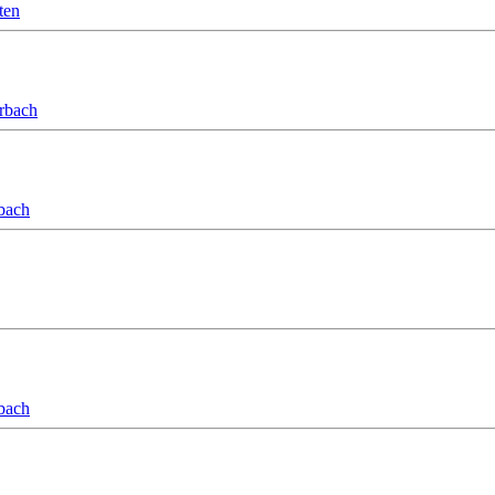
ten
orbach
bach
bach