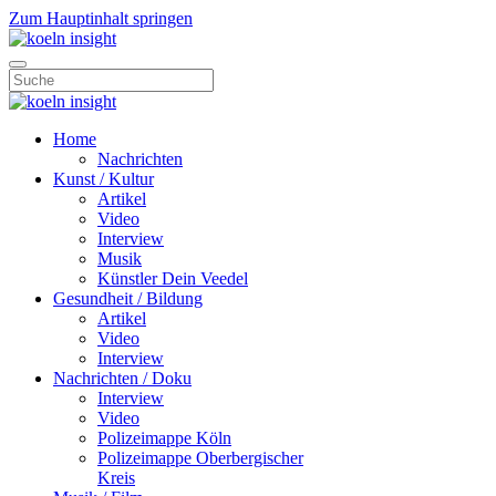
Zum Hauptinhalt springen
Home
Nachrichten
Kunst / Kultur
Artikel
Video
Interview
Musik
Künstler Dein Veedel
Gesundheit / Bildung
Artikel
Video
Interview
Nachrichten / Doku
Interview
Video
Polizeimappe Köln
Polizeimappe Oberbergischer
Kreis