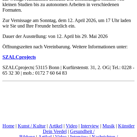
kleinen Studien bis zu autonomen Arbeiten in verschiedenen
Formaten.
Zur Vernissage am Sonntag, dem 12. April 2026, um 17 Uhr laden
wir Sie und Ihre Freunde herzlich ein.
Dauer der Ausstellung: von 12. April bis 29. Mai 2026
Öffnungszeiten nach Vereinbarung. Weitere Informationen unter:
SZALCprojects
SZALCprojects| 53115 Bonn | Kurfürstenstr. 31, 2. OG| Tel.: 0228 -
65 32 30 | mob.: 0172 7 60 64 83
Home
|
Kunst / Kultur
|
Artikel
|
Video
|
Interview
|
Musik
|
Künstler
Dein Veedel
|
Gesundheit /
Bildung
|
Artikel
|
Video
|
Interview
|
Nachrichten /