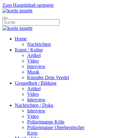
Zum Hauptinhalt springen
Home
Nachrichten
Kunst / Kultur
Artikel
Video
Interview
Musik
Künstler Dein Veedel
Gesundheit / Bildung
Artikel
Video
Interview
Nachrichten / Doku
Interview
Video
Polizeimappe Köln
Polizeimappe Oberbergischer
Kreis