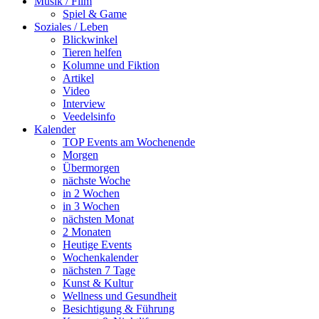
Musik / Film
Spiel & Game
Soziales / Leben
Blickwinkel
Tieren helfen
Kolumne und Fiktion
Artikel
Video
Interview
Veedelsinfo
Kalender
TOP Events am Wochenende
Morgen
Übermorgen
nächste Woche
in 2 Wochen
in 3 Wochen
nächsten Monat
2 Monaten
Heutige Events
Wochenkalender
nächsten 7 Tage
Kunst & Kultur
Wellness und Gesundheit
Besichtigung & Führung