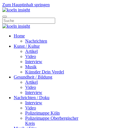
Zum Hauptinhalt springen
Home
Nachrichten
Kunst / Kultur
Artikel
Video
Interview
Musik
Künstler Dein Veedel
Gesundheit / Bildung
Artikel
Video
Interview
Nachrichten / Doku
Interview
Video
Polizeimappe Köln
Polizeimappe Oberbergischer
Kreis