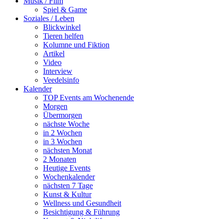
Musik / Film
Spiel & Game
Soziales / Leben
Blickwinkel
Tieren helfen
Kolumne und Fiktion
Artikel
Video
Interview
Veedelsinfo
Kalender
TOP Events am Wochenende
Morgen
Übermorgen
nächste Woche
in 2 Wochen
in 3 Wochen
nächsten Monat
2 Monaten
Heutige Events
Wochenkalender
nächsten 7 Tage
Kunst & Kultur
Wellness und Gesundheit
Besichtigung & Führung