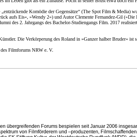
es im Leben gibt als ein Zuhause. Pocht in seiner Brust etwa doch ein
e „entzückende Komödie der Gegensätze“ (The Spot Film & Media) wur
rück aufs Eis«, »Wendy 2«) und Autor Clemente Fernandez-Gil (»Die 
 Alumni des 2. Jahrgangs des Bachelor-Studiengangs Film. 2017 realis
 Künstler. Die Verkörperung des Roland in »Ganzer halber Bruder« ist s
des Filmforums NRW e. V.
nzen übergreifenden Forums bespielen seit Januar 2006 insges
pektrum von Filmförderern und –produzenten, Filmschaffenden,