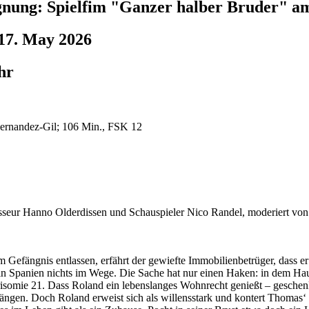
gnung: Spielfim "Ganzer halber Bruder" a
17. May 2026
hr
Fernandez-Gil; 106 Min., FSK 12
eur Hanno Olderdissen und Schauspieler Nico Randel, moderiert von J
m Gefängnis entlassen, erfährt der gewiefte Immobilienbetrüger, dass e
in Spanien nichts im Wege. Die Sache hat nur einen Haken: in dem Hau
isomie 21. Dass Roland ein lebenslanges Wohnrecht genießt – geschenkt
ngen. Doch Roland erweist sich als willensstark und kontert Thomas‘