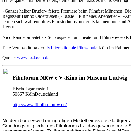
seines ganzen halben Bruders, dem dämmert, dass es nichts Wichtiger
»Ganzer halber Bruder« feierte Premiere beim Filmfest München. Di
Regisseur Hanno Olderdissen (»Lassie – Ein neues Abenteuer «, »Zu
lernten sich während ihres Filmstudiums an der ifs kennen und sind
Herz«.
Nico Randel arbeitet als Schauspieler für Theater und Film sowie als
Eine Veranstaltung der
ifs Internationale Filmschule
Köln im Rahmen 
Quelle:
www.pr-koeln.de
Filmforum NRW e.V.-Kino im Museum Ludwig
Bischofsgartenstr. 1
50667 KölnDeutschland
http://www.filmforumnrw.de/
Mit dem bundesweit einzigartigen Modell eines die Stadtgre
Gründungsmitglieder des Filmforums hat das gesamte breite S