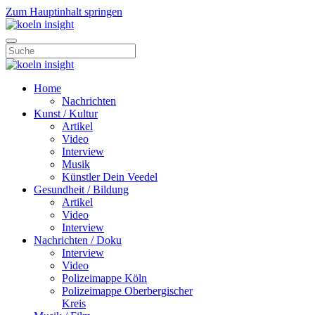
Zum Hauptinhalt springen
Home
Nachrichten
Kunst / Kultur
Artikel
Video
Interview
Musik
Künstler Dein Veedel
Gesundheit / Bildung
Artikel
Video
Interview
Nachrichten / Doku
Interview
Video
Polizeimappe Köln
Polizeimappe Oberbergischer
Kreis