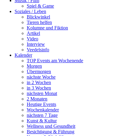
Musik / Film
Spiel & Game
Soziales / Leben
Blickwinkel
Tieren helfen
Kolumne und Fiktion
Artikel
Video
Interview
Veedelsinfo
Kalender
TOP Events am Wochenende
Morgen
Übermorgen
nächste Woche
in 2 Wochen
in 3 Wochen
nächsten Monat
2 Monaten
Heutige Events
Wochenkalender
nächsten 7 Tage
Kunst & Kultur
Wellness und Gesundheit
Besichtigung & Führung