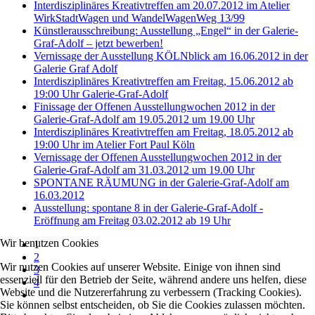
Interdisziplinäres Kreativtreffen am 20.07.2012 im Atelier
WirkStadtWagen und WandelWagenWeg 13/99
Künstlerausschreibung: Ausstellung „Engel“ in der Galerie-
Graf-Adolf – jetzt bewerben!
Vernissage der Ausstellung KÖLNblick am 16.06.2012 in der
Galerie Graf Adolf
Interdisziplinäres Kreativtreffen am Freitag, 15.06.2012 ab
19:00 Uhr Galerie-Graf-Adolf
Finissage der Offenen Ausstellungwochen 2012 in der
Galerie-Graf-Adolf am 19.05.2012 um 19.00 Uhr
Interdisziplinäres Kreativtreffen am Freitag, 18.05.2012 ab
19:00 Uhr im Atelier Fort Paul Köln
Vernissage der Offenen Ausstellungwochen 2012 in der
Galerie-Graf-Adolf am 31.03.2012 um 19.00 Uhr
SPONTANE RÄUMUNG in der Galerie-Graf-Adolf am
16.03.2012
Ausstellung: spontane 8 in der Galerie-Graf-Adolf -
Eröffnung am Freitag 03.02.2012 ab 19 Uhr
Wir benutzen Cookies
1
2
Wir nutzen Cookies auf unserer Website. Einige von ihnen sind
3
essenziell für den Betrieb der Seite, während andere uns helfen, diese
4
Website und die Nutzererfahrung zu verbessern (Tracking Cookies).
Sie können selbst entscheiden, ob Sie die Cookies zulassen möchten.