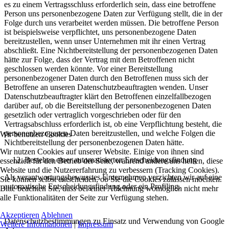
es zu einem Vertragsschluss erforderlich sein, dass eine betroffene
Person uns personenbezogene Daten zur Verfügung stellt, die in der
Folge durch uns verarbeitet werden müssen. Die betroffene Person
ist beispielsweise verpflichtet, uns personenbezogene Daten
bereitzustellen, wenn unser Unternehmen mit ihr einen Vertrag
abschließt. Eine Nichtbereitstellung der personenbezogenen Daten
hätte zur Folge, dass der Vertrag mit dem Betroffenen nicht
geschlossen werden könnte. Vor einer Bereitstellung
personenbezogener Daten durch den Betroffenen muss sich der
Betroffene an unseren Datenschutzbeauftragten wenden. Unser
Datenschutzbeauftragter klärt den Betroffenen einzelfallbezogen
darüber auf, ob die Bereitstellung der personenbezogenen Daten
gesetzlich oder vertraglich vorgeschrieben oder für den
Vertragsabschluss erforderlich ist, ob eine Verpflichtung besteht, die
personenbezogenen Daten bereitzustellen, und welche Folgen die
Wir benutzen Cookies
Nichtbereitstellung der personenbezogenen Daten hätte.
Wir nutzen Cookies auf unserer Website. Einige von ihnen sind
Bestehen einer automatisierten Entscheidungsfindung
essenziell für den Betrieb der Seite, während andere uns helfen, diese
Website und die Nutzererfahrung zu verbessern (Tracking Cookies).
Als verantwortungsbewusstes Unternehmen verzichten wir auf eine
Sie können selbst entscheiden, ob Sie die Cookies zulassen möchten.
automatische Entscheidungsfindung oder ein Profiling.
Bitte beachten Sie, dass bei einer Ablehnung womöglich nicht mehr
alle Funktionalitäten der Seite zur Verfügung stehen.
Akzeptieren
Ablehnen
Datenschutzbestimmungen zu Einsatz und Verwendung von Google
Weitere Informationen
|
Impressum