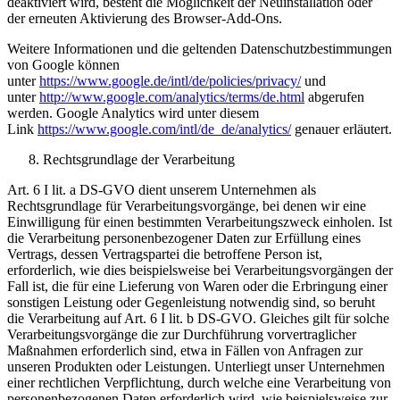
deaktiviert wird, besteht die Möglichkeit der Neuinstallation oder
der erneuten Aktivierung des Browser-Add-Ons.
Weitere Informationen und die geltenden Datenschutzbestimmungen
von Google können
unter
https://www.google.de/intl/de/policies/privacy/
und
unter
http://www.google.com/analytics/terms/de.html
abgerufen
werden. Google Analytics wird unter diesem
Link
https://www.google.com/intl/de_de/analytics/
genauer erläutert.
Rechtsgrundlage der Verarbeitung
Art. 6 I lit. a DS-GVO dient unserem Unternehmen als
Rechtsgrundlage für Verarbeitungsvorgänge, bei denen wir eine
Einwilligung für einen bestimmten Verarbeitungszweck einholen. Ist
die Verarbeitung personenbezogener Daten zur Erfüllung eines
Vertrags, dessen Vertragspartei die betroffene Person ist,
erforderlich, wie dies beispielsweise bei Verarbeitungsvorgängen der
Fall ist, die für eine Lieferung von Waren oder die Erbringung einer
sonstigen Leistung oder Gegenleistung notwendig sind, so beruht
die Verarbeitung auf Art. 6 I lit. b DS-GVO. Gleiches gilt für solche
Verarbeitungsvorgänge die zur Durchführung vorvertraglicher
Maßnahmen erforderlich sind, etwa in Fällen von Anfragen zur
unseren Produkten oder Leistungen. Unterliegt unser Unternehmen
einer rechtlichen Verpflichtung, durch welche eine Verarbeitung von
personenbezogenen Daten erforderlich wird, wie beispielsweise zur