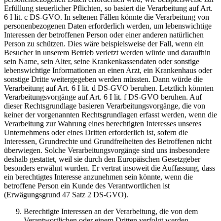
Erfüllung steuerlicher Pflichten, so basiert die Verarbeitung auf Art.
6 I lit. c DS-GVO. In seltenen Fällen könnte die Verarbeitung von
personenbezogenen Daten erforderlich werden, um lebenswichtige
Interessen der betroffenen Person oder einer anderen natürlichen
Person zu schützen. Dies wäre beispielsweise der Fall, wenn ein
Besucher in unserem Betrieb verletzt werden würde und daraufhin
sein Name, sein Alter, seine Krankenkassendaten oder sonstige
lebenswichtige Informationen an einen Arzt, ein Krankenhaus oder
sonstige Dritte weitergegeben werden müssten. Dann würde die
Verarbeitung auf Art. 6 I lit. d DS-GVO beruhen. Letztlich könnten
Verarbeitungsvorgänge auf Art. 6 I lit. f DS-GVO beruhen. Auf
dieser Rechtsgrundlage basieren Verarbeitungsvorgänge, die von
keiner der vorgenannten Rechtsgrundlagen erfasst werden, wenn die
Verarbeitung zur Wahrung eines berechtigten Interesses unseres
Unternehmens oder eines Dritten erforderlich ist, sofern die
Interessen, Grundrechte und Grundfreiheiten des Betroffenen nicht
überwiegen. Solche Verarbeitungsvorgänge sind uns insbesondere
deshalb gestattet, weil sie durch den Europäischen Gesetzgeber
besonders erwähnt wurden. Er vertrat insoweit die Auffassung, dass
ein berechtigtes Interesse anzunehmen sein könnte, wenn die
betroffene Person ein Kunde des Verantwortlichen ist
(Erwägungsgrund 47 Satz 2 DS-GVO).
Berechtigte Interessen an der Verarbeitung, die von dem
Verantwortlichen oder einem Dritten verfolgt werden