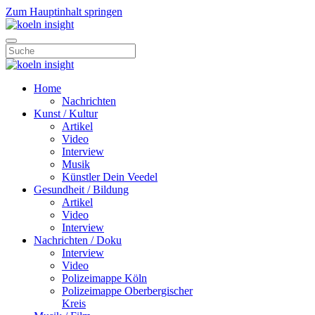
Zum Hauptinhalt springen
Home
Nachrichten
Kunst / Kultur
Artikel
Video
Interview
Musik
Künstler Dein Veedel
Gesundheit / Bildung
Artikel
Video
Interview
Nachrichten / Doku
Interview
Video
Polizeimappe Köln
Polizeimappe Oberbergischer
Kreis