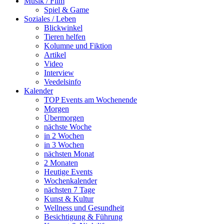
Musik / Film
Spiel & Game
Soziales / Leben
Blickwinkel
Tieren helfen
Kolumne und Fiktion
Artikel
Video
Interview
Veedelsinfo
Kalender
TOP Events am Wochenende
Morgen
Übermorgen
nächste Woche
in 2 Wochen
in 3 Wochen
nächsten Monat
2 Monaten
Heutige Events
Wochenkalender
nächsten 7 Tage
Kunst & Kultur
Wellness und Gesundheit
Besichtigung & Führung