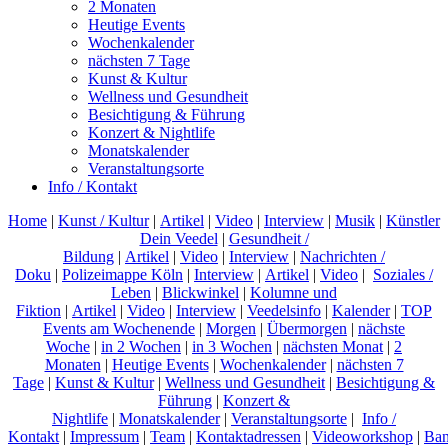
2 Monaten
Heutige Events
Wochenkalender
nächsten 7 Tage
Kunst & Kultur
Wellness und Gesundheit
Besichtigung & Führung
Konzert & Nightlife
Monatskalender
Veranstaltungsorte
Info / Kontakt
Home
|
Kunst / Kultur
|
Artikel
|
Video
|
Interview
|
Musik
|
Künstler
Dein Veedel
|
Gesundheit /
Bildung
|
Artikel
|
Video
|
Interview
|
Nachrichten /
Doku
|
Polizeimappe Köln
|
Interview
|
Artikel
|
Video
|
Soziales /
Leben
|
Blickwinkel
|
Kolumne und
Fiktion
|
Artikel
|
Video
|
Interview
|
Veedelsinfo
|
Kalender
|
TOP
Events am Wochenende
|
Morgen
|
Übermorgen
|
nächste
Woche
|
in 2 Wochen
|
in 3 Wochen
|
nächsten Monat
|
2
Monaten
|
Heutige Events
|
Wochenkalender
|
nächsten 7
Tage
|
Kunst & Kultur
|
Wellness und Gesundheit
|
Besichtigung &
Führung
|
Konzert &
Nightlife
|
Monatskalender
|
Veranstaltungsorte
|
Info /
Kontakt
|
Impressum
|
Team
|
Kontaktadressen
|
Videoworkshop
|
Ban