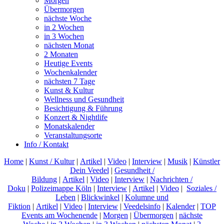
Morgen
Übermorgen
nächste Woche
in 2 Wochen
in 3 Wochen
nächsten Monat
2 Monaten
Heutige Events
Wochenkalender
nächsten 7 Tage
Kunst & Kultur
Wellness und Gesundheit
Besichtigung & Führung
Konzert & Nightlife
Monatskalender
Veranstaltungsorte
Info / Kontakt
Home
|
Kunst / Kultur
|
Artikel
|
Video
|
Interview
|
Musik
|
Künstler
Dein Veedel
|
Gesundheit /
Bildung
|
Artikel
|
Video
|
Interview
|
Nachrichten /
Doku
|
Polizeimappe Köln
|
Interview
|
Artikel
|
Video
|
Soziales /
Leben
|
Blickwinkel
|
Kolumne und
Fiktion
|
Artikel
|
Video
|
Interview
|
Veedelsinfo
|
Kalender
|
TOP
Events am Wochenende
|
Morgen
|
Übermorgen
|
nächste