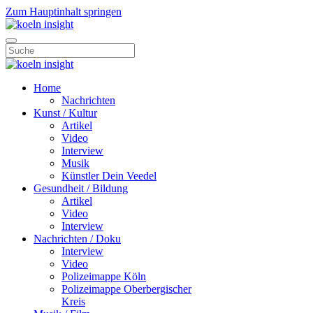
Zum Hauptinhalt springen
Home
Nachrichten
Kunst / Kultur
Artikel
Video
Interview
Musik
Künstler Dein Veedel
Gesundheit / Bildung
Artikel
Video
Interview
Nachrichten / Doku
Interview
Video
Polizeimappe Köln
Polizeimappe Oberbergischer
Kreis