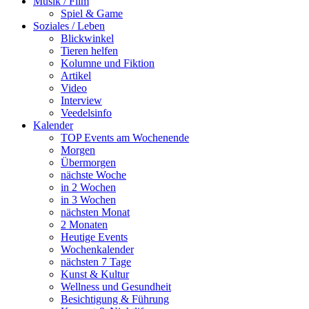
Musik / Film
Spiel & Game
Soziales / Leben
Blickwinkel
Tieren helfen
Kolumne und Fiktion
Artikel
Video
Interview
Veedelsinfo
Kalender
TOP Events am Wochenende
Morgen
Übermorgen
nächste Woche
in 2 Wochen
in 3 Wochen
nächsten Monat
2 Monaten
Heutige Events
Wochenkalender
nächsten 7 Tage
Kunst & Kultur
Wellness und Gesundheit
Besichtigung & Führung